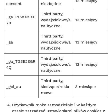
12 miesięcy
consent
niezbędne
Third party,
_ga_PFWJ39XB
wydajościowe/a
13 miesięcy
78
nalityczne
Third party,
_ga
wydajościowe/a
13 miesięcy
nalityczne
Third party,
_ga_TG3E2EGR
wydajościowe/a
13 miesięcy
4Q
nalityczne
Third party,
_gcl_au
śledzące/rekla
3 miesiące
mowe
Użytkownik może samodzielnie i w każdym
czasie zarządzać ustawieniami plików cookies z