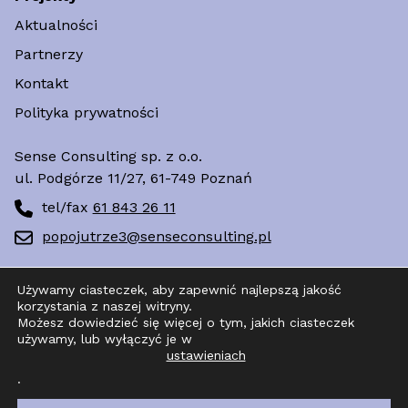
Aktualności
Partnerzy
Kontakt
Polityka prywatności
Sense Consulting sp. z o.o.
ul. Podgórze 11/27, 61-749 Poznań
tel/fax
61 843 26 11
popojutrze3@senseconsulting.pl
Używamy ciasteczek, aby zapewnić najlepszą jakość
korzystania z naszej witryny.
Możesz dowiedzieć się więcej o tym, jakich ciasteczek
używamy, lub wyłączyć je w
ustawieniach
© 2024 Poznaj POPOJUTRZE. Wspólnie tworzymy
innowacje dla lepszej przyszłości. Wszystkie
.
prawa zastrzeżone. Skontaktuj się z nami!